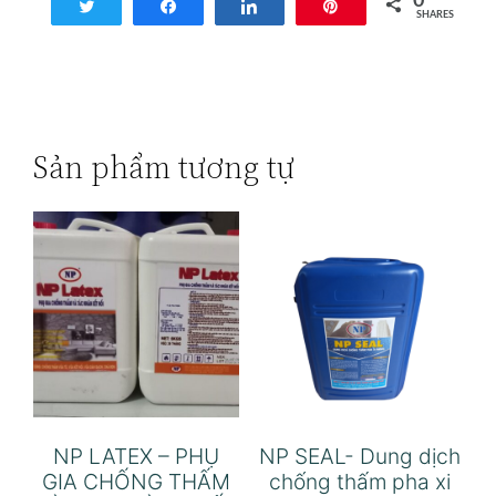
0
Tweet
Share
Share
Pin
SHARES
Sản phẩm tương tự
NP LATEX – PHỤ
NP SEAL- Dung dịch
GIA CHỐNG THẤM
chống thấm pha xi