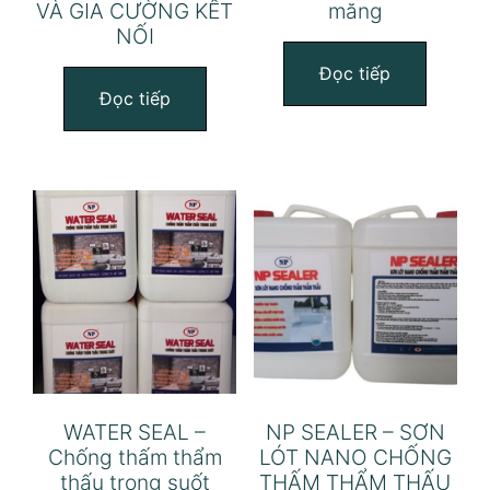
VÀ GIA CƯỜNG KẾT
măng
NỐI
Đọc tiếp
Đọc tiếp
WATER SEAL –
NP SEALER – SƠN
Chống thấm thẩm
LÓT NANO CHỐNG
thấu trong suốt
THẤM THẨM THẤU