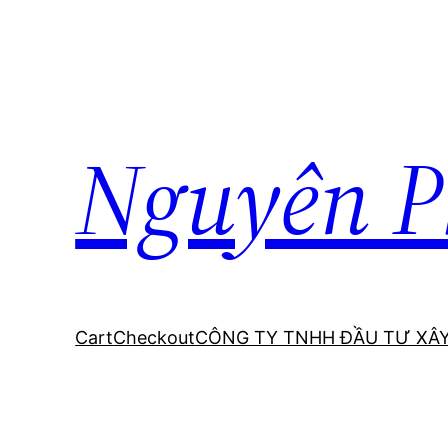
Chuyển
đến
phần
nội
dung
Nguyên P
Cart
Checkout
CÔNG TY TNHH ĐẦU TƯ XÂ