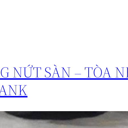
n
G NỨT SÀN – TÒA 
BANK