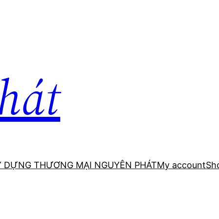
hát
Y DỰNG THƯƠNG MẠI NGUYÊN PHÁT
My account
Sh