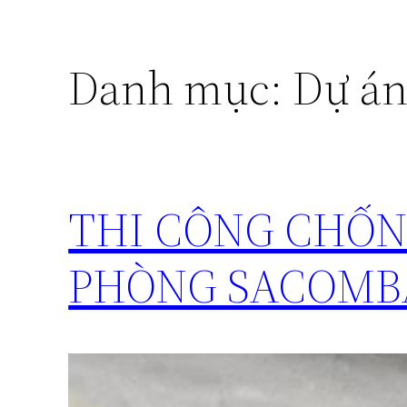
Danh mục:
Dự á
THI CÔNG CHỐN
PHÒNG SACOM